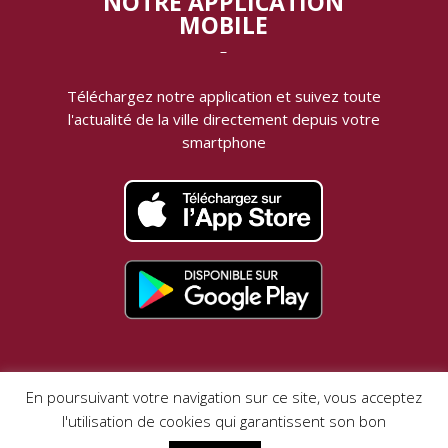
NOTRE APPLICATION
MOBILE
‾
Téléchargez notre application et suivez toute
l'actualité de la ville directement depuis votre
smartphone
MENTIONS LÉGALES |
DONNÉES PERSONNELLES
En poursuivant votre navigation sur ce site, vous acceptez
l'utilisation de cookies qui garantissent son bon
VotreAppli.fr
Réalisation