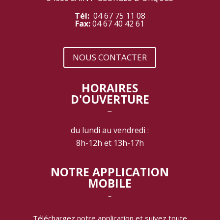
Tél:
04 67 75 11 08
Fax:
04 67 40 42 61
NOUS CONTACTER
HORAIRES
D'OUVERTURE
‾
du lundi au vendredi :
8h-12h et 13h-17h
NOTRE APPLICATION
MOBILE
‾
Téléchargez notre application et suivez toute