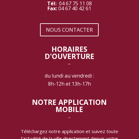
Tél:
04 67 75 11 08
Fax:
04 67 40 42 61
NOUS CONTACTER
HORAIRES
D'OUVERTURE
‾
du lundi au vendredi :
8h-12h et 13h-17h
NOTRE APPLICATION
MOBILE
‾
Téléchargez notre application et suivez toute
l'actualité de la ville directement depuis votre