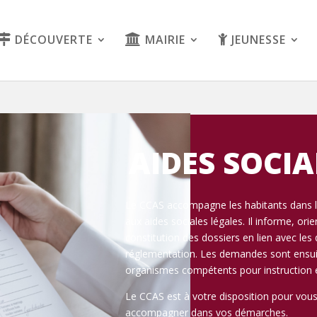
DÉCOUVERTE
MAIRIE
JEUNESSE
AIDES SOCIA
Le CCAS accompagne les habitants dans 
aux aides sociales légales. Il informe, orie
constitution des dossiers en lien avec les 
réglementation. Les demandes sont ensui
organismes compétents pour instruction e
Le CCAS est à votre disposition pour vous
accompagner dans vos démarches.