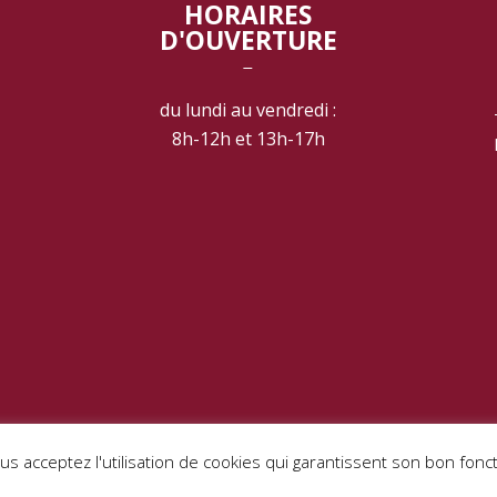
HORAIRES
D'OUVERTURE
‾
du lundi au vendredi :
8h-12h et 13h-17h
LES
ous acceptez l'utilisation de cookies qui garantissent son bon fon