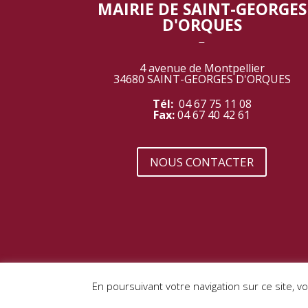
MAIRIE DE SAINT-GEORGES
D'ORQUES
‾
4 avenue de Montpellier
34680 SAINT-GEORGES D'ORQUES
Tél:
04 67 75 11 08
Fax:
04 67 40 42 61
NOUS CONTACTER
MENTIONS LÉGALES |
DONNÉES PERSONNEL
En poursuivant votre navigation sur ce site, v