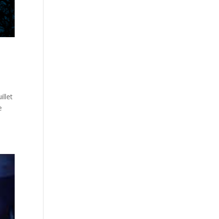
illet
e