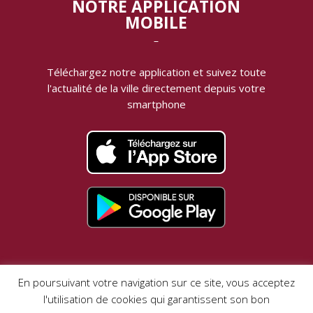
NOTRE APPLICATION
MOBILE
‾
Téléchargez notre application et suivez toute
l'actualité de la ville directement depuis votre
smartphone
MENTIONS LÉGALES |
DONNÉES PERSONNELLES
En poursuivant votre navigation sur ce site, vous acceptez
l'utilisation de cookies qui garantissent son bon