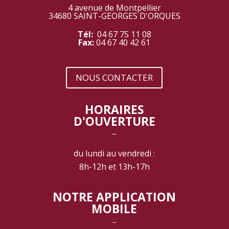
4 avenue de Montpellier
34680 SAINT-GEORGES D'ORQUES
Tél:
04 67 75 11 08
Fax:
04 67 40 42 61
NOUS CONTACTER
HORAIRES
D'OUVERTURE
‾
du lundi au vendredi :
8h-12h et 13h-17h
NOTRE APPLICATION
MOBILE
‾