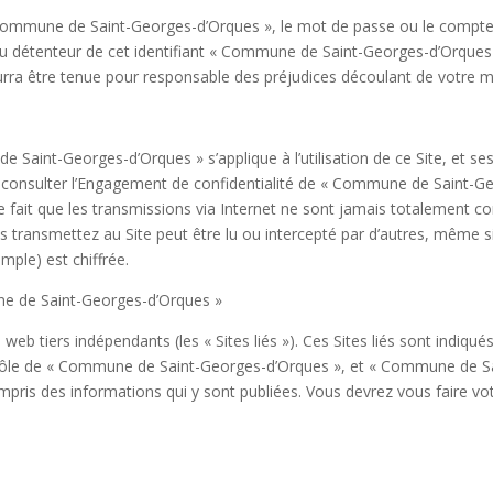
nt « Commune de Saint-Georges-d’Orques », le mot de passe ou le com
tes du détenteur de cet identifiant « Commune de Saint-Georges-d’Orqu
ra être tenue pour responsable des préjudices découlant de votre m
Saint-Georges-d’Orques » s’applique à l’utilisation de ce Site, et se
ur consulter l’Engagement de confidentialité de « Commune de Saint-Geo
le fait que les transmissions via Internet ne sont jamais totalement co
transmettez au Site peut être lu ou intercepté par d’autres, même si
ple) est chiffrée.
une de Saint-Georges-d’Orques »
es web tiers indépendants (les « Sites liés »). Ces Sites liés sont ind
contrôle de « Commune de Saint-Georges-d’Orques », et « Commune de S
 compris des informations qui y sont publiées. Vous devrez vous faire 