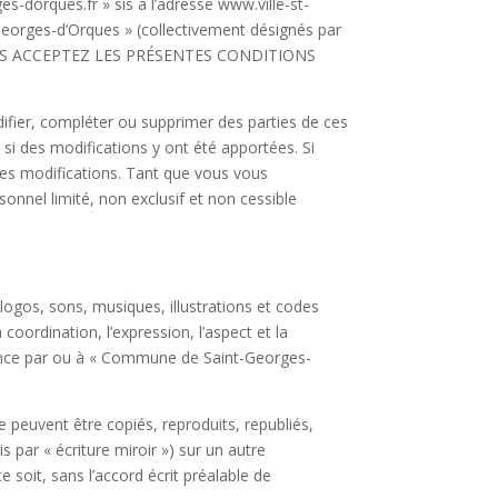
ges-dorques.fr » sis à l’adresse www.ville-st-
Georges-d’Orques » (collectivement désignés par
E, VOUS ACCEPTEZ LES PRÉSENTES CONDITIONS
ifier, compléter ou supprimer des parties de ces
r si des modifications y ont été apportées. Si
ites modifications. Tant que vous vous
nnel limité, non exclusif et non cessible
logos, sons, musiques, illustrations et codes
coordination, l’expression, l’aspect et la
licence par ou à « Commune de Saint-Georges-
 peuvent être copiés, reproduits, republiés,
 par « écriture miroir ») sur un autre
 soit, sans l’accord écrit préalable de