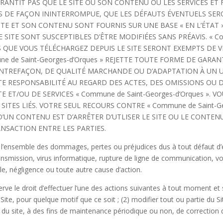
 GARANTIT PAS QUE LE SITE OU SON CONTENU OU LES SERVICES ET
 DE FAÇON ININTERROMPUE, QUE LES DÉFAUTS ÉVENTUELS SERON
ITE ET SON CONTENU SONT FOURNIS SUR UNE BASE « EN L’ÉTAT » 
SITE SONT SUSCEPTIBLES D’ÊTRE MODIFIÉES SANS PRÉAVIS. « Com
S QUE VOUS TÉLÉCHARGEZ DEPUIS LE SITE SERONT EXEMPTS DE 
 de Saint-Georges-d’Orques » REJETTE TOUTE FORME DE GARAN
NTREFAÇON, DE QUALITÉ MARCHANDE OU D’ADAPTATION À UN USA
OUTE RESPONSABILITÉ AU REGARD DES ACTES, DES OMISSIONS O
E ET/OU DE SERVICES « Commune de Saint-Georges-d’Orques ». 
SITES LIÉS. VOTRE SEUL RECOURS CONTRE « Commune de Saint-Ge
UN CONTENU EST D’ARRÊTER D’UTLISER LE SITE OU LE CONTENU
ANSACTION ENTRE LES PARTIES.
 l’ensemble des dommages, pertes ou préjudices dus à tout défaut d’ex
nsmission, virus informatique, rupture de ligne de communication, vol, d
le, négligence ou toute autre cause d’action.
e le droit d’effectuer l’une des actions suivantes à tout moment et s
ite, pour quelque motif que ce soit ; (2) modifier tout ou partie du Si
du site, à des fins de maintenance périodique ou non, de correction d