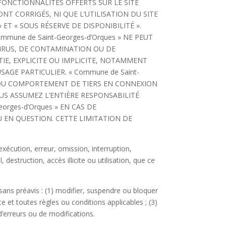
 FONCTIONNALITÉS OFFERTS SUR LE SITE
T CORRIGÉS, NI QUE L’UTILISATION DU SITE
ET « SOUS RÉSERVE DE DISPONIBILITÉ ».
mune de Saint-Georges-d’Orques » NE PEUT
VIRUS, DE CONTAMINATION OU DE
TIE, EXPLICITE OU IMPLICITE, NOTAMMENT
GE PARTICULIER. « Commune de Saint-
U DU COMPORTEMENT DE TIERS EN CONNEXION
VOUS ASSUMEZ L’ENTIÈRE RESPONSABILITÉ
orges-d’Orques » EN CAS DE
 EN QUESTION. CETTE LIMITATION DE
écution, erreur, omission, interruption,
estruction, accès illicite ou utilisation, que ce
ans préavis : (1) modifier, suspendre ou bloquer
te et toutes règles ou conditions applicables ; (3)
’erreurs ou de modifications.