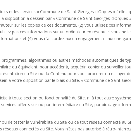
duits et les services « Commune de Saint-Georges-d’Orques » (telles qu
is à disposition à dessein par « Commune de Saint-Georges-d’Orques 
d’auteur sur les copies de ces documents, (2) vous utilisez ces inform
bliez pas ces informations sur un ordinateur en réseau et vous ne le
informations et (4) vous n’accordez aucun engagement ni aucune gara
ifs, programmes, algorithmes ou autres méthodes automatiques de type
laire ou équivalent, pour accéder à, acquérir, copier ou surveiller to
la présentation du Site ou du Contenu pour vous procurer ou essayer
n à votre disposition par le biais du Site. « Commune de Saint-George
icite à toute section ou fonctionnalité du Site, ni à tout autre systè
rvices offerts sur ou par l’intermédiaire du Site, par piratage infor
ou de tester la vulnérabilité du Site ou de tout réseau connecté au Si
les réseaux connectés au Site. Vous n’êtes pas autorisé à rétro-interro