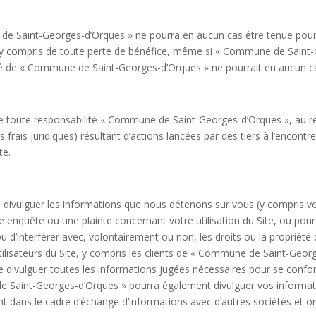
 de Saint-Georges-d’Orques » ne pourra en aucun cas être tenue pou
es y compris de toute perte de bénéfice, même si « Commune de Saint
ité de « Commune de Saint-Georges-d’Orques » ne pourrait en aucun c
 toute responsabilité « Commune de Saint-Georges-d’Orques », au re
s frais juridiques) résultant d’actions lancées par des tiers à l’enc
te.
vulguer les informations que nous détenons sur vous (y compris votr
 enquête ou une plainte concernant votre utilisation du Site, ou pour 
u d’interférer avec, volontairement ou non, les droits ou la proprié
d’utilisateurs du Site, y compris les clients de « Commune de Saint-G
 divulguer toutes les informations jugées nécessaires pour se conforme
Saint-Georges-d’Orques » pourra également divulguer vos informatio
t dans le cadre d’échange d’informations avec d’autres sociétés et or