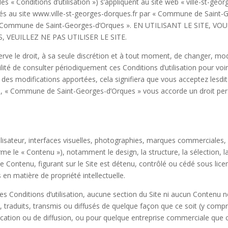
es « Conditions d’utilisation ») s’appliquent au site web « ville-st-geor
 liés au site www.ville-st-georges-dorques.fr par « Commune de Saint-
été de « Commune de Saint-Georges-d’Orques ». EN UTILISANT LE SIT
, VEUILLEZ NE PAS UTILISER LE SITE.
e le droit, à sa seule discrétion et à tout moment, de changer, mod
bilité de consulter périodiquement ces Conditions d’utilisation pour voi
on des modifications apportées, cela signifiera que vous acceptez lesd
n, « Commune de Saint-Georges-d’Orques » vous accorde un droit perso
ilisateur, interfaces visuelles, photographies, marques commerciales, 
e le « Contenu »), notamment le design, la structure, la sélection, la 
 ce Contenu, figurant sur le Site est détenu, contrôlé ou cédé sous 
s en matière de propriété intellectuelle.
s Conditions d’utilisation, aucune section du Site ni aucun Contenu ne
 traduits, transmis ou diffusés de quelque façon que ce soit (y compris
ication ou de diffusion, ou pour quelque entreprise commerciale que ce