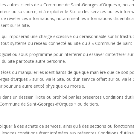
e, ou les autres clients de « Commune de Saint-Georges-d’Orques », 
eur ou sa source, ni à exploiter le Site ou les services ou les informa
t de révéler ces informations, notamment les informations d’identific
sent sur le Site.
ui imposerait une charge excessive ou déraisonnable sur l’infrastru
tout système ou réseau connecté au Site ou à « Commune de Saint-
 logiciel ou sous-programme pour interférer ou essayer d’interférer s
on du Site par toute autre personne.
têtes ou manipuler les identifiants de quelque manière que ce soit po
-d’Orques » sur ou via le Site, ou d’un service offert sur ou via le 
ser pour une autre entité physique ou morale.
dans un dessein illicite ou prohibé par les présentes Conditions d’util
 « Commune de Saint-Georges-d’Orques » ou de tiers.
iquer à des achats de services, ainsi qu’à des sections ou fonctionna
 lesdites conditions étant intégrées aux présentes Conditions d’utilis