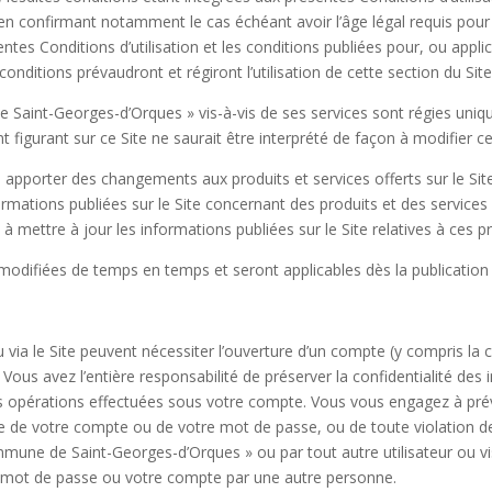
 confirmant notamment le cas échéant avoir l’âge légal requis pour uti
ntes Conditions d’utilisation et les conditions publiées pour, ou appli
 conditions prévaudront et régiront l’utilisation de cette section du Sit
 Saint-Georges-d’Orques » vis-à-vis de ses services sont régies uni
t figurant sur ce Site ne saurait être interprété de façon à modifier c
porter des changements aux produits et services offerts sur le Site 
ormations publiées sur le Site concernant des produits et des servic
mettre à jour les informations publiées sur le Site relatives à ces pr
modifiées de temps en temps et seront applicables dès la publication d
ou via le Site peuvent nécessiter l’ouverture d’un compte (y compris l
Vous avez l’entière responsabilité de préserver la confidentialité des
s opérations effectuées sous votre compte. Vous vous engagez à pr
e de votre compte ou de votre mot de passe, ou de toute violation de 
ne de Saint-Georges-d’Orques » ou par tout autre utilisateur ou visite
mot de passe ou votre compte par une autre personne.