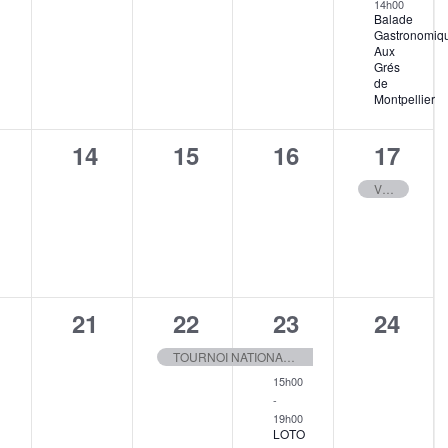
14h00
Balade
Gastronomiq
Aux
Grés
de
Montpellier
0
0
0
1
14
15
16
17
,
ènement,
évènement,
évènement,
évènement,
évène
VIDE GRENIER DU CLUB TAURIN
0
1
2
1
21
22
23
24
,
ènement,
évènement,
évènement,
évènements,
évène
TOURNOI NATIONAL JEAN-LOUIS GASSET
15h00
-
19h00
LOTO