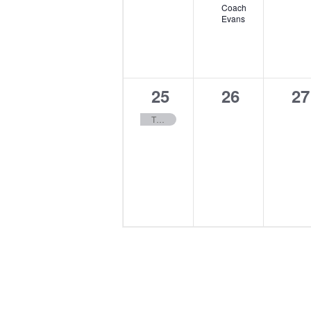
Coach
Evans
1
0
0
25
26
27
évènement,
évènement
év
TOURNOI NATIONAL JEAN-LOUIS GASSET