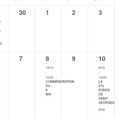
0
0
0
0
30
1
2
3
,
ènement,
évènement,
évènement,
évènement,
évène
0
0
G
0
1
0
2
7
8
9
10
,
ènement,
évènement,
évènement,
évènement,
évène
10h15
9h00
-
-
12h00
14h00
COMMÉMORATION
LA
DU
37e
8
RONDE
MAI
DE
SAINT-
GEORGES
9h30
-