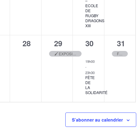
–
ECOLE
DE
RUGBY
DRAGONS
XIII
0
1
2
1
28
29
30
31
,
ènement,
évènement,
évènement,
évènements,
évène
🖌️ EXPOSITION DES ATELIERS D’ART 🎨
FAITES DU SPORT 2026
19h00
-
23h30
FÊTE
DE
LA
SOLIDARITÉ
S’abonner au calendrier