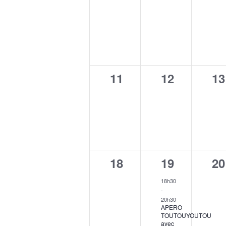
0
0
0
11
12
13
évènement,
évènement
év
0
1
0
18
19
20
évènement,
évènement
év
18h30
-
20h30
APERO
TOUTOUYOUTOU
avec