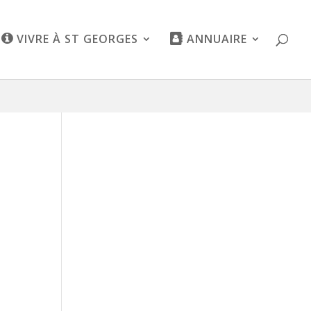
VIVRE À ST GEORGES
ANNUAIRE
igation
vigation
es
ultations
ènement