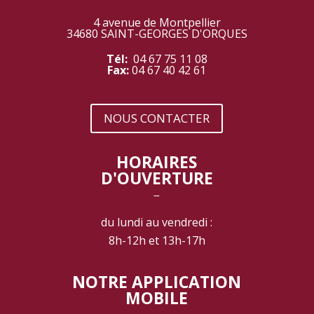
‾
4 avenue de Montpellier
34680 SAINT-GEORGES D'ORQUES
Tél:
04 67 75 11 08
Fax:
04 67 40 42 61
NOUS CONTACTER
HORAIRES
D'OUVERTURE
‾
du lundi au vendredi :
8h-12h et 13h-17h
NOTRE APPLICATION
MOBILE